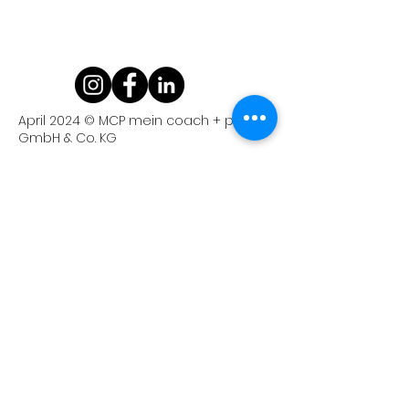
April 2024 © MCP mein coach + partner
GmbH & Co. KG
Anschrift
Kriemhildenstraße 12
76185 Karlsruhe
Email
info@mein-coach-partner.de
Telefon
0721 /
986 140-0