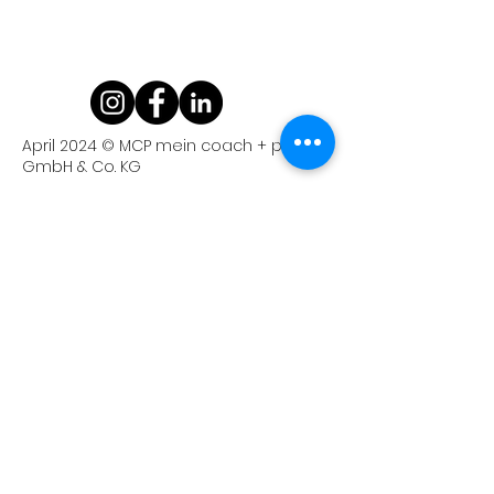
April 2024 © MCP mein coach + partner
GmbH & Co. KG
Anschrift
Kriemhildenstraße 12
76185 Karlsruhe
Email
info@mein-coach-partner.de
Telefon
0721 /
986 140-0