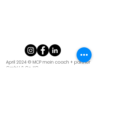
April 2024 © MCP mein coach + partner
GmbH & Co. KG
Anschrift
Kriemhildenstraße 12
76185 Karlsruhe
Email
info@mein-coach-partner.de
Telefon