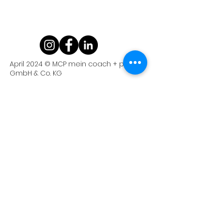
April 2024 © MCP mein coach + partner
GmbH & Co. KG
Anschrift
Kriemhildenstraße 12
76185 Karlsruhe
Email
info@mein-coach-partner.de
Telefon
0721 /
986 140-0