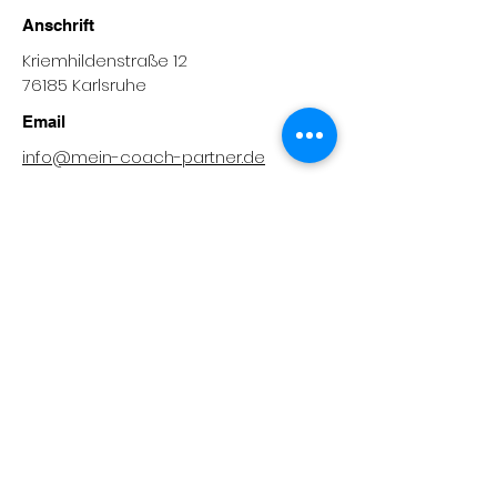
Anschrift
Kriemhildenstraße 12
76185 Karlsruhe
Email
info@mein-coach-partner.de
Telefon
0721 /
986 140-0
Impressum
Datenschutz