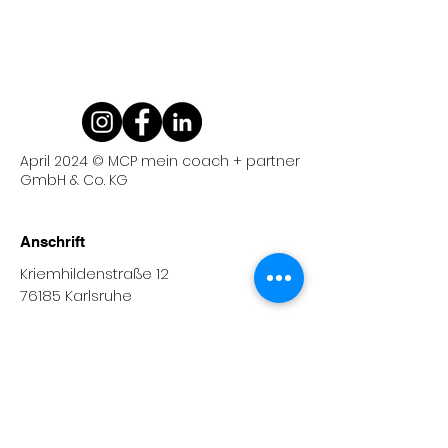
April 2024 © MCP mein coach + partner
GmbH & Co. KG
Anschrift
Kriemhildenstraße 12
76185 Karlsruhe
Email
info@mein-coach-partner.de
Telefon
0721 /
986 140-0