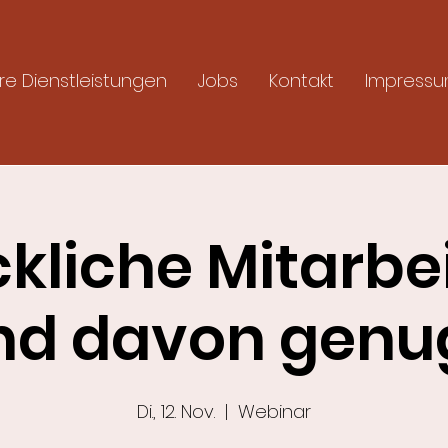
re Dienstleistungen
Jobs
Kontakt
Impress
ckliche Mitarbei
nd davon genug
Di., 12. Nov.
  |  
Webinar