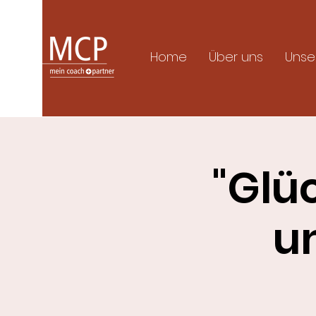
Home
Über uns
Unse
"Glü
u